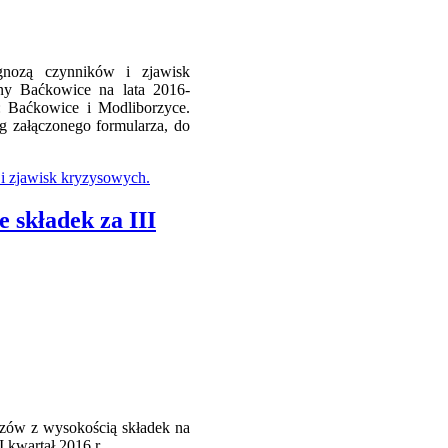
nozą czynników i zjawisk
ny Baćkowice na lata 2016-
 Baćkowice i Modliborzyce.
g załączonego formularza, do
 i zjawisk kryzysowych.
 składek za III
kazów z wysokością składek na
 kwartał 2016 r.