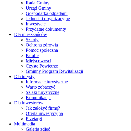
Rada Gminy
Urząd Gminy
Gospodarka odpadami
Jednostki organizacyjne
Inwestycje
Przydatne dokumenty
Dla mieszkańców
Szkoły
Ochrona zdrowia
Pomoc społeczna
Parafie
Miejscowości
Czyste Powietrze
Gminny Program Rewitalizacji
Dla turysty
Informacje turystyczne
Warto zobaczyć
Szlaki turystyczne
Komunikacja
Dla inwestorów
Jak założyć firmę?
Oferta inwestycyjna
Przetargi
Multimedia
Galeria zdjęć