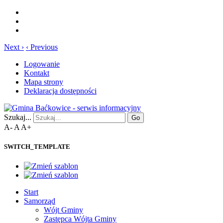
Next ›
‹ Previous
Logowanie
Kontakt
Mapa strony
Deklaracja dostępności
Szukaj...
Go
A-
A
A+
SWITCH_TEMPLATE
Start
Samorząd
Wójt Gminy
Zastępca Wójta Gminy