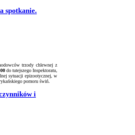
a spotkanie.
hodowców trzody chlewnej z
.00
do tutejszego Inspektoratu,
nej sytuacji epizootycznej, w
rykańskiego pomoru świń.
 czynników i