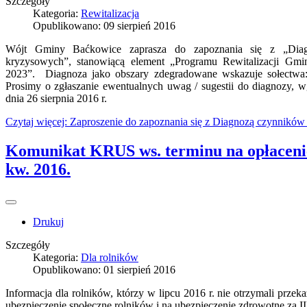
Szczegóły
Kategoria:
Rewitalizacja
Opublikowano: 09 sierpień 2016
Wójt Gminy Baćkowice zaprasza do zapoznania się z „Diag
kryzysowych”, stanowiącą element „Programu Rewitalizacji Gmi
2023”. Diagnoza jako obszary zdegradowane wskazuje sołectwa:
Prosimy o zgłaszanie ewentualnych uwag / sugestii do diagnozy, w
dnia 26 sierpnia 2016 r.
Czytaj więcej: Zaproszenie do zapoznania się z Diagnozą czynników
Komunikat KRUS ws. terminu na opłacenie
kw. 2016.
Drukuj
Szczegóły
Kategoria:
Dla rolników
Opublikowano: 01 sierpień 2016
Informacja dla rolników, którzy w lipcu 2016 r. nie otrzymali prze
ubezpieczenie społeczne rolników i na ubezpieczenie zdrowotne za III