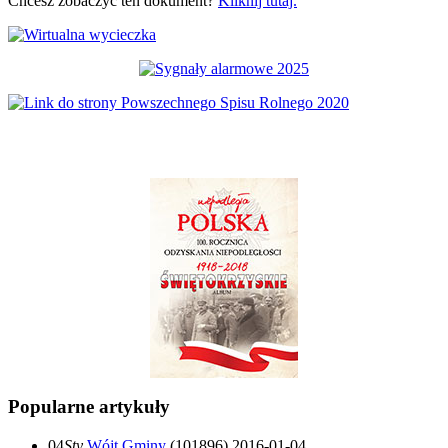
Chcesz zobaczyć ten dokument?
Kliknij tutaj.
Popularne artykuły
04
Sty
Wójt Gminy
(101896)
2016-01-04