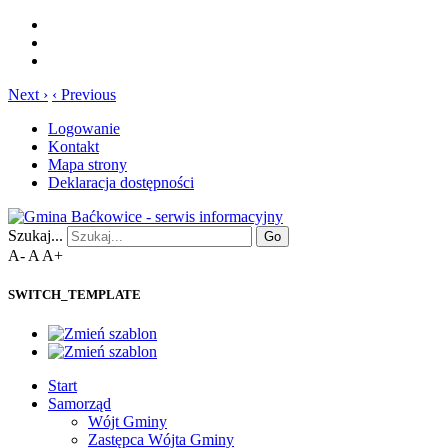
Next ›
‹ Previous
Logowanie
Kontakt
Mapa strony
Deklaracja dostępności
Szukaj...
Go
A-
A
A+
SWITCH_TEMPLATE
Start
Samorząd
Wójt Gminy
Zastępca Wójta Gminy