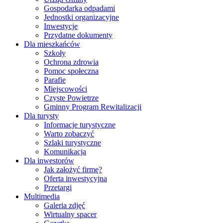
Gospodarka odpadami
Jednostki organizacyjne
Inwestycje
Przydatne dokumenty
Dla mieszkańców
Szkoły
Ochrona zdrowia
Pomoc społeczna
Parafie
Miejscowości
Czyste Powietrze
Gminny Program Rewitalizacji
Dla turysty
Informacje turystyczne
Warto zobaczyć
Szlaki turystyczne
Komunikacja
Dla inwestorów
Jak założyć firmę?
Oferta inwestycyjna
Przetargi
Multimedia
Galeria zdjęć
Wirtualny spacer