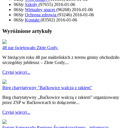
06
Sty
Szkoły
(97655)
2016-01-06
06
Sty
Wirtualny spacer
(96268)
2016-01-06
06
Sty
Ochrona zdrowia
(93246)
2016-01-06
06
Sty
Kontakt
(83502)
2016-01-06
Wyróżnione artykuły
48 par świętowało Złote Gody.
W bieżącym roku 48 par małżeńskich z terenu gminy obchodziło
szczególny jubileusz – Złote Gody,...
Czytaj więcej...
Bieg charytatywny "Baćkowice walczą z rakiem"
Bieg charytatywny „Baćkowice walczą z rakiem” organizowany
przez ZSP w Baćkowicach to dołączenie...
Czytaj więcej...
Forum Samorządu Regionu Świętokrzyskiego - informacja