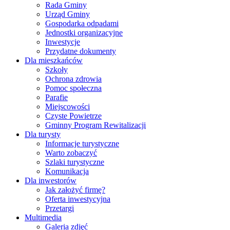
Rada Gminy
Urząd Gminy
Gospodarka odpadami
Jednostki organizacyjne
Inwestycje
Przydatne dokumenty
Dla mieszkańców
Szkoły
Ochrona zdrowia
Pomoc społeczna
Parafie
Miejscowości
Czyste Powietrze
Gminny Program Rewitalizacji
Dla turysty
Informacje turystyczne
Warto zobaczyć
Szlaki turystyczne
Komunikacja
Dla inwestorów
Jak założyć firmę?
Oferta inwestycyjna
Przetargi
Multimedia
Galeria zdjęć