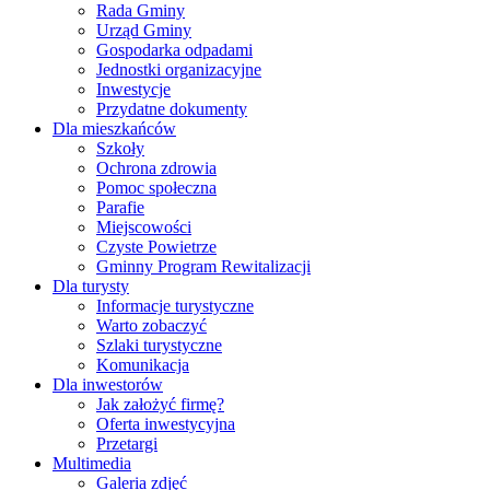
Rada Gminy
Urząd Gminy
Gospodarka odpadami
Jednostki organizacyjne
Inwestycje
Przydatne dokumenty
Dla mieszkańców
Szkoły
Ochrona zdrowia
Pomoc społeczna
Parafie
Miejscowości
Czyste Powietrze
Gminny Program Rewitalizacji
Dla turysty
Informacje turystyczne
Warto zobaczyć
Szlaki turystyczne
Komunikacja
Dla inwestorów
Jak założyć firmę?
Oferta inwestycyjna
Przetargi
Multimedia
Galeria zdjęć