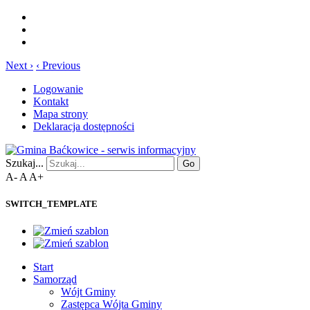
Next ›
‹ Previous
Logowanie
Kontakt
Mapa strony
Deklaracja dostępności
Szukaj...
Go
A-
A
A+
SWITCH_TEMPLATE
Start
Samorząd
Wójt Gminy
Zastępca Wójta Gminy