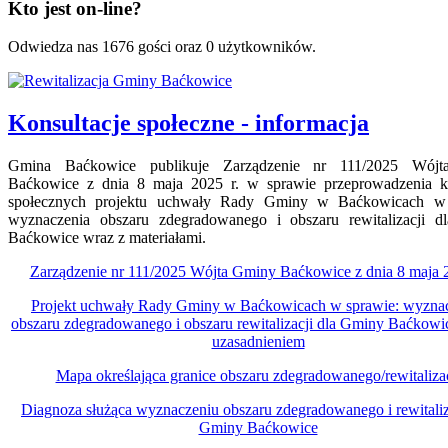
Kto jest on-line?
Odwiedza nas 1676 gości oraz 0 użytkowników.
Konsultacje społeczne - informacja
Gmina Baćkowice publikuje Zarządzenie nr 111/2025 Wój
Baćkowice z dnia 8 maja 2025 r. w sprawie przeprowadzenia ko
społecznych projektu uchwały Rady Gminy w Baćkowicach w 
wyznaczenia obszaru zdegradowanego i obszaru rewitalizacji 
Baćkowice wraz z materiałami.
Zarządzenie nr 111/2025 Wójta Gminy Baćkowice z dnia 8 maja 2
Projekt uchwały Rady Gminy w Baćkowicach w sprawie: wyzna
obszaru zdegradowanego i obszaru rewitalizacji dla Gminy Baćkowi
uzasadnieniem
Mapa określająca granice obszaru zdegradowanego/rewitalizac
Diagnoza służąca wyznaczeniu obszaru zdegradowanego i rewitaliz
Gminy Baćkowice