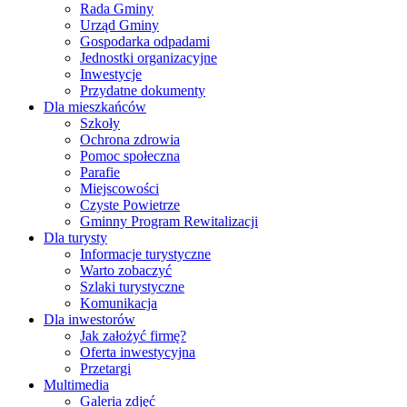
Rada Gminy
Urząd Gminy
Gospodarka odpadami
Jednostki organizacyjne
Inwestycje
Przydatne dokumenty
Dla mieszkańców
Szkoły
Ochrona zdrowia
Pomoc społeczna
Parafie
Miejscowości
Czyste Powietrze
Gminny Program Rewitalizacji
Dla turysty
Informacje turystyczne
Warto zobaczyć
Szlaki turystyczne
Komunikacja
Dla inwestorów
Jak założyć firmę?
Oferta inwestycyjna
Przetargi
Multimedia
Galeria zdjęć