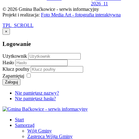
© 2026 Gmina Baćkowice - serwis informacyjny
Projekt i realizacja:
Foto Media Art - fotografia interaktywna
TPL_SCROLL
×
Logowanie
Użytkownik
Hasło
Klucz poufny
Zapamiętaj
Zaloguj
Nie pamiętasz nazwy?
Nie pamiętasz hasła?
Start
Samorząd
Wójt Gminy
Zastępca Wójta Gminy