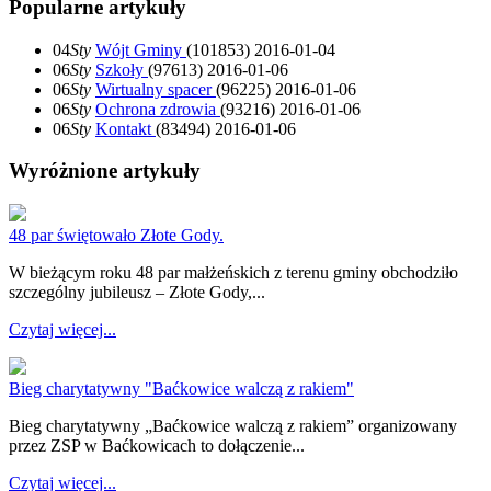
Popularne artykuły
04
Sty
Wójt Gminy
(101853)
2016-01-04
06
Sty
Szkoły
(97613)
2016-01-06
06
Sty
Wirtualny spacer
(96225)
2016-01-06
06
Sty
Ochrona zdrowia
(93216)
2016-01-06
06
Sty
Kontakt
(83494)
2016-01-06
Wyróżnione artykuły
48 par świętowało Złote Gody.
W bieżącym roku 48 par małżeńskich z terenu gminy obchodziło
szczególny jubileusz – Złote Gody,...
Czytaj więcej...
Bieg charytatywny "Baćkowice walczą z rakiem"
Bieg charytatywny „Baćkowice walczą z rakiem” organizowany
przez ZSP w Baćkowicach to dołączenie...
Czytaj więcej...