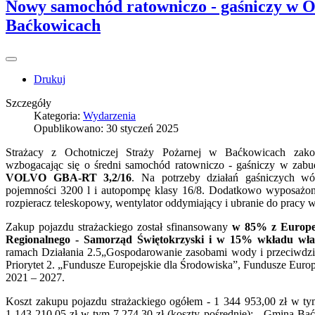
Nowy samochód ratowniczo - gaśniczy w 
Baćkowicach
Drukuj
Szczegóły
Kategoria:
Wydarzenia
Opublikowano: 30 styczeń 2025
Strażacy z Ochotniczej Straży Pożarnej w Baćkowicach zako
wzbogacając się o średni samochód ratowniczo - gaśniczy w za
VOLVO GBA-RT 3,2/16
. Na potrzeby działań gaśniczych w
pojemności 3200 l i autopompę klasy 16/8. Dodatkowo wyposażony 
rozpieracz teleskopowy, wentylator oddymiający i ubranie do pracy 
Zakup pojazdu strażackiego został sfinansowany
w 85% z Europe
Regionalnego - Samorząd Świętokrzyski i w 15% wkładu wł
ramach Działania 2.5„Gospodarowanie zasobami wody i przeciwdz
Priorytet 2. „Fundusze Europejskie dla Środowiska”, Fundusze Europ
2021 – 2027.
Koszt zakupu pojazdu strażackiego ogółem - 1 344 953,00 zł w ty
1 143 210,05 zł w tym 7.274,30 zł (koszty pośrednie); - Gmina Ba