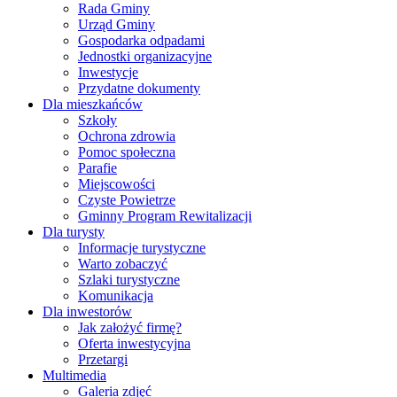
Rada Gminy
Urząd Gminy
Gospodarka odpadami
Jednostki organizacyjne
Inwestycje
Przydatne dokumenty
Dla mieszkańców
Szkoły
Ochrona zdrowia
Pomoc społeczna
Parafie
Miejscowości
Czyste Powietrze
Gminny Program Rewitalizacji
Dla turysty
Informacje turystyczne
Warto zobaczyć
Szlaki turystyczne
Komunikacja
Dla inwestorów
Jak założyć firmę?
Oferta inwestycyjna
Przetargi
Multimedia
Galeria zdjęć