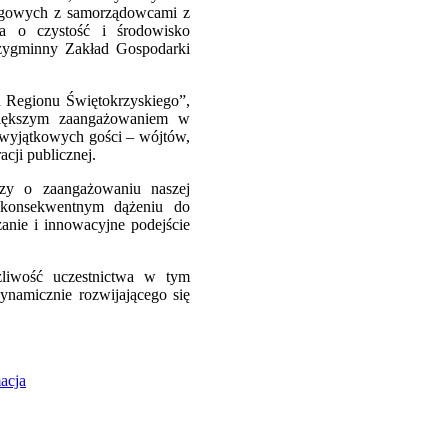
ingowych z samorządowcami z
a o czystość i środowisko
dzygminny Zakład Gospodarki
u Regionu Świętokrzyskiego”,
większym zaangażowaniem w
 wyjątkowych gości – wójtów,
acji publicznej.
y o zaangażowaniu naszej
 konsekwentnym dążeniu do
anie i innowacyjne podejście
żliwość uczestnictwa w tym
ynamicznie rozwijającego się
acja