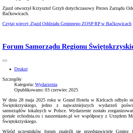
Zjazd otworzył Krzysztof Grzyb dotychczasowy Prezes Zarządu 
Baćkowicach.
Czytaj więcej: Zjazd Oddziału Gminnego ZOSP RP w Baćkowicach
Forum Samorządu Regionu Świętokrzyskie
Drukuj
Szczegóły
Kategoria:
Wydarzenia
Opublikowano: 03 czerwiec 2025
W dniu 28 maja 2025 roku w Grand Hotelu w Kielcach odbyło s
Świętokrzyskiego, jedno z najważniejszych wydarzeń pośw
samorządów lokalnych w Polsce.
Wydarzenie zostało zorganizowa
portale echodnia.eu i naszemiasto.pl we współpracy z Urzędem
Świętokrzyskiego.
Wśród uczestników forum znaleźli się przedstawiciele Gminy 