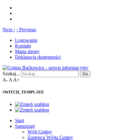
Next ›
‹ Previous
Logowanie
Kontakt
Mapa strony
Deklaracja dostępności
Szukaj...
Go
A-
A
A+
SWITCH_TEMPLATE
Start
Samorząd
Wójt Gminy
Zastępca Wójta Gminy