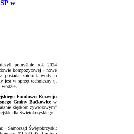
OSP w
ńczyli pomyślnie rok 2024
budowie kompozytowej - nowe
óz posiada zbiornik wody o
jest w sprzęt techniczny tj.
w wodzie.
jskiego Funduszu Rozwoju
asnego Gminy Baćkowice
w
iałanie klęskom żywiołowym”
ejskie dla Świętokrzyskiego
m: - Samorząd Świętokrzyski:
ćkowice: 201 742,95 zł w tym