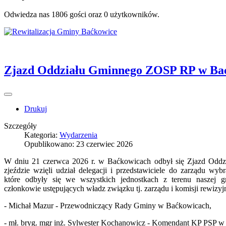
Odwiedza nas 1806 gości oraz 0 użytkowników.
Zjazd Oddziału Gminnego ZOSP RP w Ba
Drukuj
Szczegóły
Kategoria:
Wydarzenia
Opublikowano: 23 czerwiec 2026
W dniu 21 czerwca 2026 r. w Baćkowicach odbył się Zjazd Od
zjeździe wzięli udział delegacji i przedstawiciele do zarządu wy
które odbyły się we wszystkich jednostkach z terenu naszej g
członkowie ustępujących władz związku tj. zarządu i komisji rewizyjn
- Michał Mazur - Przewodniczący Rady Gminy w Baćkowicach,
- mł. bryg. mgr inż. Sylwester Kochanowicz - Komendant KP PSP w