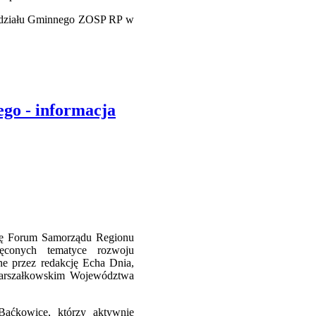
Oddziału Gminnego ZOSP RP w
go - informacja
ię Forum Samorządu Regionu
ięconych tematyce rozwoju
ne przez redakcję Echa Dnia,
 Marszałkowskim Województwa
Baćkowice, którzy aktywnie