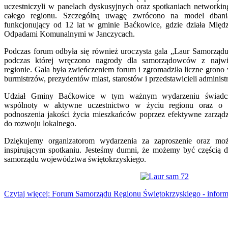
uczestniczyli w panelach dyskusyjnych oraz spotkaniach network
całego regionu.
Szczególną uwagę zwrócono na model dbani
funkcjonujący od 12 lat w gminie Baćkowice, gdzie działa Mię
Odpadami Komunalnymi w Janczycach.
Podczas forum odbyła się również uroczysta gala „Laur Samorząd
podczas której wręczono nagrody dla samorządowców z naj
regionie.
Gala była zwieńczeniem forum i zgromadziła liczne grono
burmistrzów, prezydentów miast, starostów i przedstawicieli administr
Udział Gminy Baćkowice w tym ważnym wydarzeniu świadcz
wspólnoty w aktywne uczestnictwo w życiu regionu oraz o
podnoszenia jakości życia mieszkańców poprzez efektywne zarządz
do rozwoju lokalnego.
Dziękujemy organizatorom wydarzenia za zaproszenie oraz mo
inspirującym spotkaniu.
Jesteśmy dumni, że możemy być częścią d
samorządu województwa świętokrzyskiego.
Czytaj więcej: Forum Samorządu Regionu Świętokrzyskiego - inform