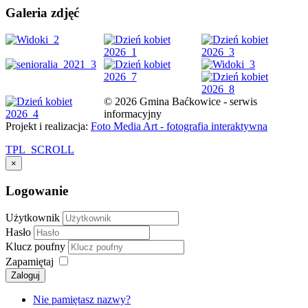
Galeria zdjęć
© 2026 Gmina Baćkowice - serwis
informacyjny
Projekt i realizacja:
Foto Media Art - fotografia interaktywna
TPL_SCROLL
×
Logowanie
Użytkownik
Hasło
Klucz poufny
Zapamiętaj
Zaloguj
Nie pamiętasz nazwy?