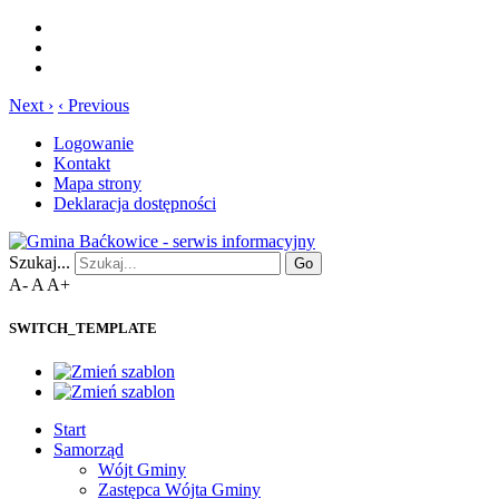
Next ›
‹ Previous
Logowanie
Kontakt
Mapa strony
Deklaracja dostępności
Szukaj...
Go
A-
A
A+
SWITCH_TEMPLATE
Start
Samorząd
Wójt Gminy
Zastępca Wójta Gminy