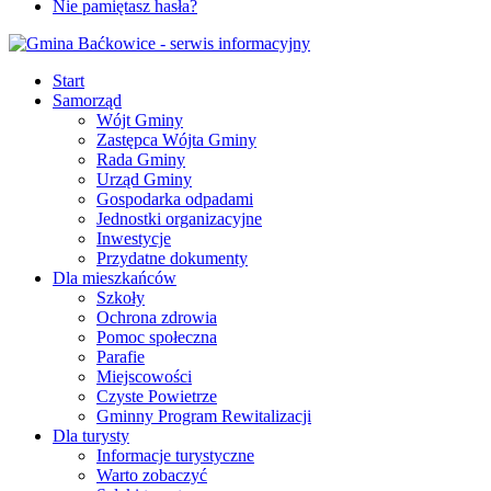
Nie pamiętasz hasła?
Start
Samorząd
Wójt Gminy
Zastępca Wójta Gminy
Rada Gminy
Urząd Gminy
Gospodarka odpadami
Jednostki organizacyjne
Inwestycje
Przydatne dokumenty
Dla mieszkańców
Szkoły
Ochrona zdrowia
Pomoc społeczna
Parafie
Miejscowości
Czyste Powietrze
Gminny Program Rewitalizacji
Dla turysty
Informacje turystyczne
Warto zobaczyć