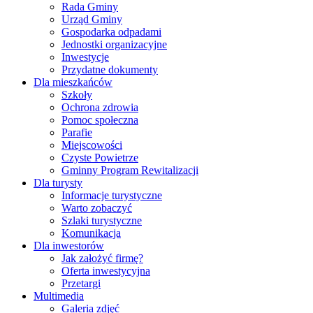
Rada Gminy
Urząd Gminy
Gospodarka odpadami
Jednostki organizacyjne
Inwestycje
Przydatne dokumenty
Dla mieszkańców
Szkoły
Ochrona zdrowia
Pomoc społeczna
Parafie
Miejscowości
Czyste Powietrze
Gminny Program Rewitalizacji
Dla turysty
Informacje turystyczne
Warto zobaczyć
Szlaki turystyczne
Komunikacja
Dla inwestorów
Jak założyć firmę?
Oferta inwestycyjna
Przetargi
Multimedia
Galeria zdjęć