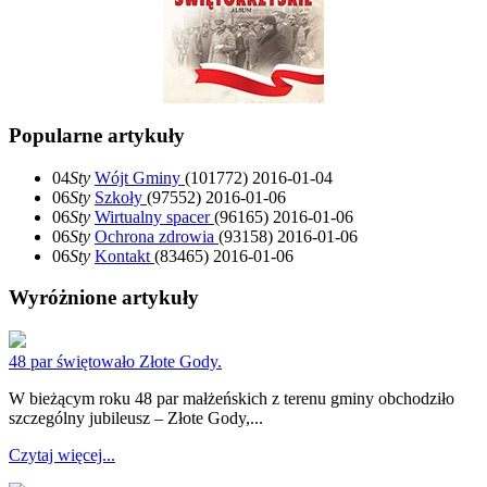
Popularne artykuły
04
Sty
Wójt Gminy
(101772)
2016-01-04
06
Sty
Szkoły
(97552)
2016-01-06
06
Sty
Wirtualny spacer
(96165)
2016-01-06
06
Sty
Ochrona zdrowia
(93158)
2016-01-06
06
Sty
Kontakt
(83465)
2016-01-06
Wyróżnione artykuły
48 par świętowało Złote Gody.
W bieżącym roku 48 par małżeńskich z terenu gminy obchodziło
szczególny jubileusz – Złote Gody,...
Czytaj więcej...