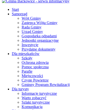
Start
Samorząd
Wójt Gminy
Zastępca Wójta Gminy
Rada Gminy
Urząd Gminy
Gospodarka odpadami
Jednostki organizacyjne
Inwestycje
Przydatne dokumenty
Dla mieszkańców
Szkoły
Ochrona zdrowia
Pomoc społeczna
Parafie
Miejscowości
Czyste Powietrze
Gminny Program Rewitalizacji
Dla turysty
Informacje turystyczne
Warto zobaczyć
Szlaki turystyczne
Komunikacja