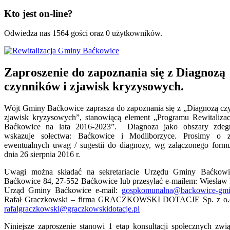
Kto jest on-line?
Odwiedza nas 1564 gości oraz 0 użytkowników.
Zaproszenie do zapoznania się z Diagnozą
czynników i zjawisk kryzysowych.
Wójt Gminy Baćkowice zaprasza do zapoznania się z „Diagnozą cz
zjawisk kryzysowych”, stanowiącą element „Programu Rewitaliza
Baćkowice na lata 2016-2023”. Diagnoza jako obszary zdeg
wskazuje sołectwa: Baćkowice i Modliborzyce. Prosimy o zg
ewentualnych uwag / sugestii do diagnozy, wg załączonego formu
dnia 26 sierpnia 2016 r.
Uwagi można składać na sekretariacie Urzędu Gminy Baćkowic
Baćkowice 84, 27-552 Baćkowice lub przesyłać e-mailem: Wiesław F
Urząd Gminy Baćkowice e-mail:
gospkomunalna@backowice-gmi
Rafał Graczkowski – firma GRACZKOWSKI DOTACJE Sp. z o.o.
rafalgraczkowski@graczkowskidotacje.pl
Niniejsze zaproszenie stanowi 1 etap konsultacji społecznych zwi