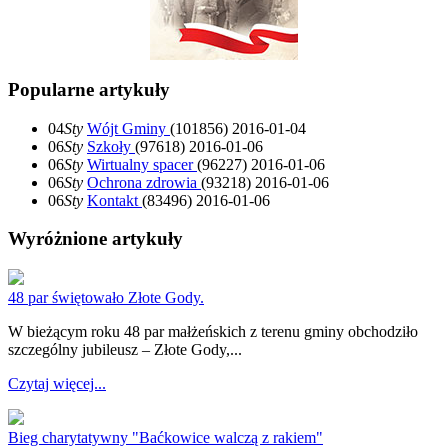
Popularne artykuły
04
Sty
Wójt Gminy
(101856)
2016-01-04
06
Sty
Szkoły
(97618)
2016-01-06
06
Sty
Wirtualny spacer
(96227)
2016-01-06
06
Sty
Ochrona zdrowia
(93218)
2016-01-06
06
Sty
Kontakt
(83496)
2016-01-06
Wyróżnione artykuły
48 par świętowało Złote Gody.
W bieżącym roku 48 par małżeńskich z terenu gminy obchodziło
szczególny jubileusz – Złote Gody,...
Czytaj więcej...
Bieg charytatywny "Baćkowice walczą z rakiem"