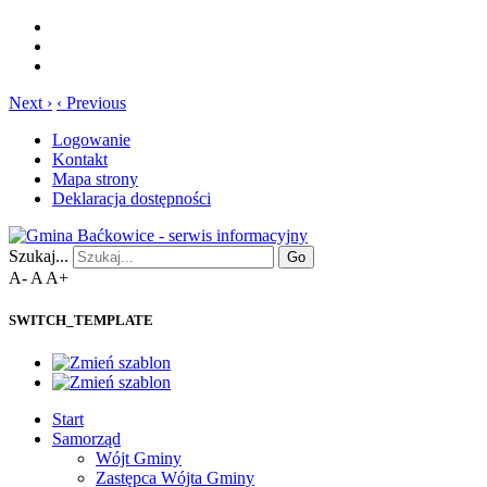
Next ›
‹ Previous
Logowanie
Kontakt
Mapa strony
Deklaracja dostępności
Szukaj...
Go
A-
A
A+
SWITCH_TEMPLATE
Start
Samorząd
Wójt Gminy
Zastępca Wójta Gminy