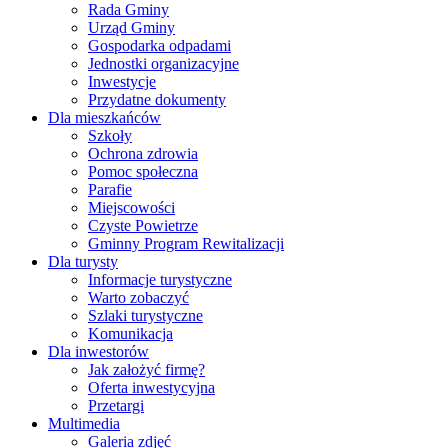
Rada Gminy
Urząd Gminy
Gospodarka odpadami
Jednostki organizacyjne
Inwestycje
Przydatne dokumenty
Dla mieszkańców
Szkoły
Ochrona zdrowia
Pomoc społeczna
Parafie
Miejscowości
Czyste Powietrze
Gminny Program Rewitalizacji
Dla turysty
Informacje turystyczne
Warto zobaczyć
Szlaki turystyczne
Komunikacja
Dla inwestorów
Jak założyć firmę?
Oferta inwestycyjna
Przetargi
Multimedia
Galeria zdjęć