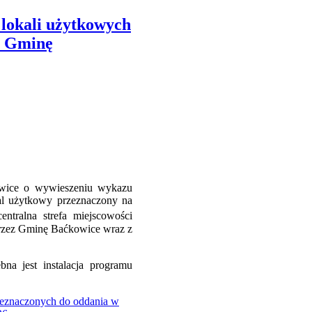
 lokali użytkowych
z Gminę
owice o wywieszeniu wykazu
al użytkowy przeznaczony na
centralna strefa miejscowości
rzez Gminę Baćkowice wraz z
na jest instalacja programu
zeznaczonych do oddania w