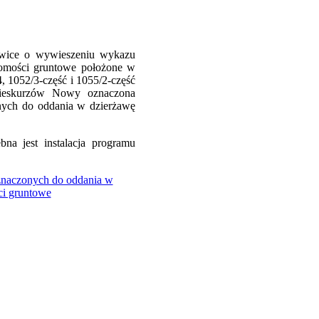
owice o wywieszeniu wykazu
omości gruntowe położone w
, 1052/3-część i 1055/2-część
Nieskurzów Nowy oznaczona
onych do oddania w dzierżawę
na jest instalacja programu
znaczonych do oddania w
ci gruntowe