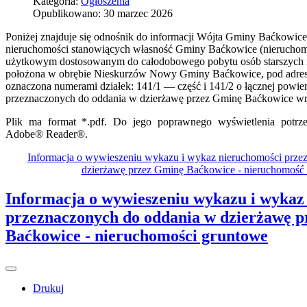
Kategoria:
Ogłoszenia
Opublikowano: 30 marzec 2026
Poniżej znajduje się odnośnik do informacji Wójta Gminy Baćkowi
nieruchomości stanowiących własność Gminy Baćkowice (nieruch
użytkowym dostosowanym do całodobowego pobytu osób starszych i
położona w obrębie Nieskurzów Nowy Gminy Baćkowice, pod adr
oznaczona numerami działek: 141/1 — część i 141/2 o łącznej powie
przeznaczonych do oddania w dzierżawę przez Gminę Baćkowice w
Plik ma format *.pdf. Do jego poprawnego wyświetlenia potrzeb
Adobe® Reader®.
Informacja o wywieszeniu wykazu i wykaz nieruchomości prze
dzierżawę przez Gminę Baćkowice - nieruchomoś
Informacja o wywieszeniu wykazu i wykaz
przeznaczonych do oddania w dzierżawę 
Baćkowice - nieruchomości gruntowe
Drukuj