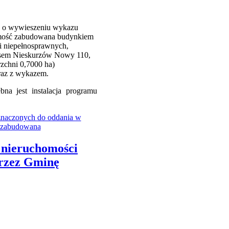
ce o wywieszeniu wykazu
omość zabudowana budynkiem
 niepełnosprawnych,
esem Nieskurzów Nowy 110,
rzchni 0,7000 ha)
raz z wykazem.
na jest instalacja programu
znaczonych do oddania w
ć zabudowana
 nieruchomości
przez Gminę