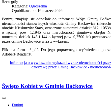
Szczegóły
Kategoria:
Ogłoszenia
Opublikowano: 16 marzec 2026
Poniżej znajduje się odnośnik do informacji Wójta Gminy Baćk
nieruchomości stanowiących własność Gminy Baćkowice (nieruch
obrębie Nieskurzów Stary, oznaczone numerami działek: 812, 1053/4
o łącznej pow. 1,1945 oraz nieruchomość gruntowa obrębu 
numerami działek 143 i 144 o łącznej pow. 0,3500 ha) przeznacz
przez Gminę Baćkowice wraz z wykazem.
Plik ma format *.pdf. Do jego poprawnego wyświetlenia potrzeb
Adobe® Reader®.
Informacja o wywieszeniu wykazu i wykaz nieruchomości prze
dzierżawę przez Gminę Baćkowice - nieruchomoś
Święto Kobiet w Gminie Baćkowice
Drukuj