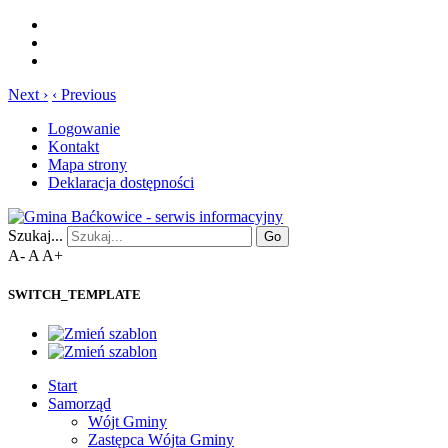
Next ›
‹ Previous
Logowanie
Kontakt
Mapa strony
Deklaracja dostępności
Szukaj...
Go
A-
A
A+
SWITCH_TEMPLATE
Start
Samorząd
Wójt Gminy
Zastępca Wójta Gminy