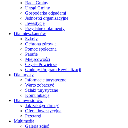
Rada Gminy
Urząd Gminy
Gospodarka odpadami
Jednostki organizacyjne
Inwestycje
Przydatne dokumenty
Dla mieszkańców
Szkoły
Ochrona zdrowia
Pomoc społeczna
Parafie
Miejscowości
Czyste Powietrze
Gminny Program Rewitalizacji
Dla turysty
Informacje turystyczne
Warto zobaczyć
Szlaki turystyczne
Komunikacja
Dla inwestorów
Jak założyć firmę?
Oferta inwestycyjna
Przetargi
Multimedia
Galeria zdjęć