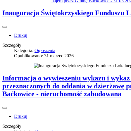
najem przez Gminę Baćkowice - 31.03.202
Inauguracja Świętokrzyskiego Funduszu L
Drukuj
Szczegóły
Kategoria:
Ogłoszenia
Opublikowano: 31 marzec 2026
Informacja o wywieszeniu wykazu i wykaz
przeznaczonych do oddania w dzierżawę 
Baćkowice - nieruchomość zabudowana
Drukuj
Szczegóły