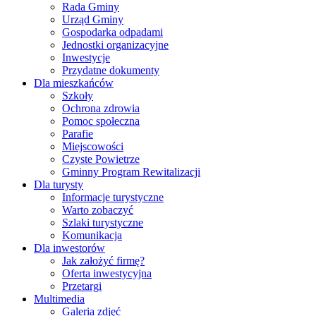
Rada Gminy
Urząd Gminy
Gospodarka odpadami
Jednostki organizacyjne
Inwestycje
Przydatne dokumenty
Dla mieszkańców
Szkoły
Ochrona zdrowia
Pomoc społeczna
Parafie
Miejscowości
Czyste Powietrze
Gminny Program Rewitalizacji
Dla turysty
Informacje turystyczne
Warto zobaczyć
Szlaki turystyczne
Komunikacja
Dla inwestorów
Jak założyć firmę?
Oferta inwestycyjna
Przetargi
Multimedia
Galeria zdjęć