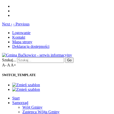
Next ›
‹ Previous
Logowanie
Kontakt
Mapa strony
Deklaracja dostępności
Szukaj...
Go
A-
A
A+
SWITCH_TEMPLATE
Start
Samorząd
Wójt Gminy
Zastępca Wójta Gminy