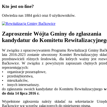
Kto jest on-line?
Odwiedza nas 1884 gości oraz 0 użytkowników.
Zaproszenie Wójta Gminy do zgłaszania
kandydatur do Komitetu Rewitalizacyjneg
W związku z opracowywaniem Programu Rewitalizacji Gminy Bać
lata 2016-2023 zostanie utworzony Komitet Rewitalizacyjny skład
przedstawicieli różnych środowisk, dla których ważny jest roz
Baćkowice. W związku z powyższym zapraszam chętnych przeds
reprezentujących:
• organizacje pozarządowe,
• przedsiębiorstwa,
• mieszkańców,
• innych interesariuszy.
do zgłaszania swoich kandydatur do Komitetu Rewitalizacyjnego
w
do dnia 14 lipca 2016 r.
Wypełnione zgłoszenia należy składać na sekretariacie Urzę
Baćkowice wg wzorów załączonych do niniejszego pisma.