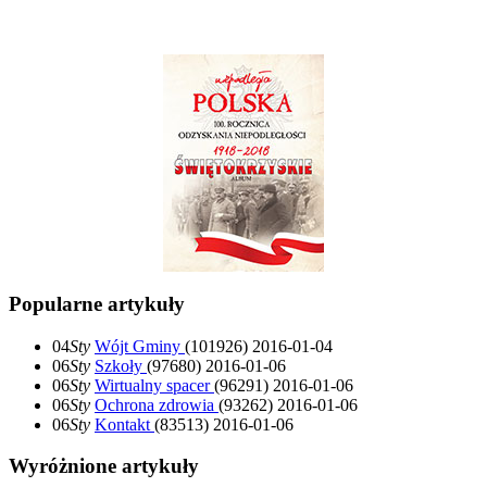
Popularne artykuły
04
Sty
Wójt Gminy
(101926)
2016-01-04
06
Sty
Szkoły
(97680)
2016-01-06
06
Sty
Wirtualny spacer
(96291)
2016-01-06
06
Sty
Ochrona zdrowia
(93262)
2016-01-06
06
Sty
Kontakt
(83513)
2016-01-06
Wyróżnione artykuły