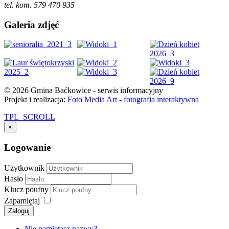
tel. kom. 579 470 935
Galeria zdjęć
© 2026 Gmina Baćkowice - serwis informacyjny
Projekt i realizacja:
Foto Media Art - fotografia interaktywna
TPL_SCROLL
×
Logowanie
Użytkownik
Hasło
Klucz poufny
Zapamiętaj
Zaloguj
Nie pamiętasz nazwy?