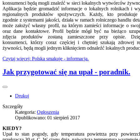
konsumenci będą mogli znaleźć w sieci lokalnych wytwórców żywno
Aplikacja będzie gromadzić informacje o lokalnych rolnikach i w
regionalnych produktów spożywczych. Każdy, kto produkuje
zgodnie z systemami jakości, działa w ramach rolniczego handlu det
może założyć własny profil, na którym zamieści informacje o swoje
oraz dane kontaktowe. Profil będzie mógł być na bieżąco uzupe
zdjęcia produktów zostaną zamieszczone przy opisie. Dzi
konsumenci, którzy coraz częściej i chętniej szukają zdrowej re
żywności, będą mogli jednym kliknięciem odnaleźć lokalnych produ
Czytaj więcej: Polska smakuje - informacja.
Jak przygotować się na upał - poradnik.
Drukuj
Szczegóły
Kategoria:
Ogłoszenia
Opublikowano: 01 sierpień 2017
KIEDY?
Upał to stan pogody, gdy temperatura powietrza przy powierzc
przekracza 30 st. C. W ciągu dnia, najwyższa temperatura występuje