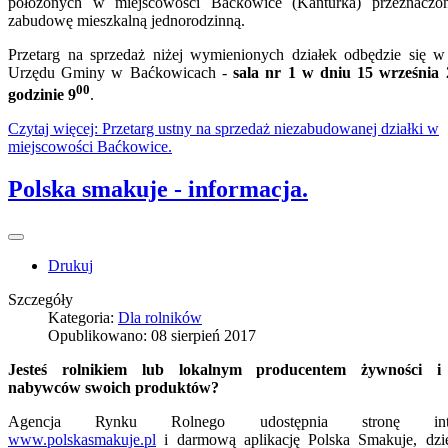
położonych w miejscowości Baćkowice (Kanturka) przeznaczo
zabudowę mieszkalną jednorodzinną.
Przetarg na sprzedaż niżej wymienionych działek odbędzie się w 
Urzędu Gminy w Baćkowicach -
sala nr 1 w dniu 15 września 
00
godzinie 9
.
Czytaj więcej: Przetarg ustny na sprzedaż niezabudowanej działki w
miejscowości Baćkowice.
Polska smakuje - informacja.
Drukuj
Szczegóły
Kategoria:
Dla rolników
Opublikowano: 08 sierpień 2017
Jesteś rolnikiem lub lokalnym producentem żywności i
nabywców swoich produktów?
Agencja Rynku Rolnego udostępnia stronę inte
www.polskasmakuje.pl
i darmową aplikację Polska Smakuje, dzię