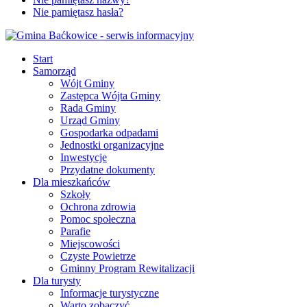
Nie pamiętasz hasła?
Start
Samorząd
Wójt Gminy
Zastępca Wójta Gminy
Rada Gminy
Urząd Gminy
Gospodarka odpadami
Jednostki organizacyjne
Inwestycje
Przydatne dokumenty
Dla mieszkańców
Szkoły
Ochrona zdrowia
Pomoc społeczna
Parafie
Miejscowości
Czyste Powietrze
Gminny Program Rewitalizacji
Dla turysty
Informacje turystyczne
Warto zobaczyć