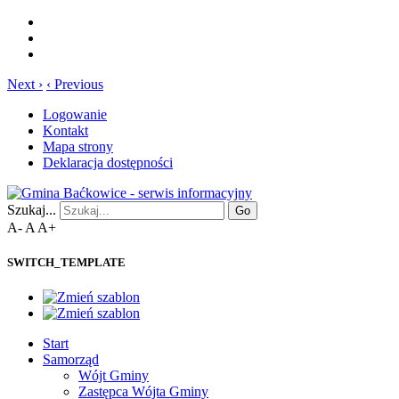
Next ›
‹ Previous
Logowanie
Kontakt
Mapa strony
Deklaracja dostępności
Szukaj...
Go
A-
A
A+
SWITCH_TEMPLATE
Start
Samorząd
Wójt Gminy
Zastępca Wójta Gminy