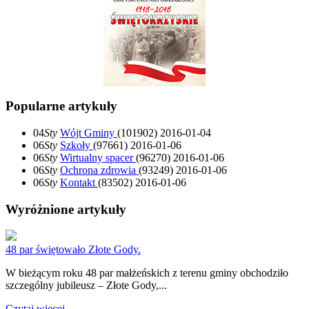
Popularne artykuły
04
Sty
Wójt Gminy
(101902)
2016-01-04
06
Sty
Szkoły
(97661)
2016-01-06
06
Sty
Wirtualny spacer
(96270)
2016-01-06
06
Sty
Ochrona zdrowia
(93249)
2016-01-06
06
Sty
Kontakt
(83502)
2016-01-06
Wyróżnione artykuły
48 par świętowało Złote Gody.
W bieżącym roku 48 par małżeńskich z terenu gminy obchodziło
szczególny jubileusz – Złote Gody,...
Czytaj więcej...