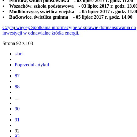
• Piórków, szkoła podstawowa - 03 lipiec 2017 r. godz. 11.00
• Wszachów, szkoła podstawowa - 03 lipiec 2017 r. godz. 13.0
• Modliborzyce, świetlica wiejska - 05 lipiec 2017 r. godz. 11.0
• Baćkowice, świetlica gminna - 05 lipiec 2017 r. godz. 14.00
Czytaj więcej: Spotkania informacyjne w sprawie dofinansowania do
inwestycji w odnawialne źródła energii.
Strona 92 z 103
start
Poprzedni artykuł
87
88
...
90
91
92
93