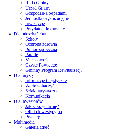
Rada Gminy
Urząd Gminy
Gospodarka odpadami
Jednostki organizacyjne
Inwestycje
Przydatne dokumenty
Dla mieszkańców
Szkoły
Ochrona zdrowia
Pomoc społeczna
Parafie
Miejscowości
Czyste Powietrze
Gminny Program Rewitalizacji
Dla turysty
Informacje turystyczne
Warto zobaczyć
Szlaki turystyczne
Komunikacja
Dla inwestorów
Jak założyć firmę?
Oferta inwestycyjna
Przetargi
Multimedia
Galeria zdjęć