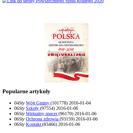
Popularne artykuły
04
Sty
Wójt Gminy
(101778)
2016-01-04
06
Sty
Szkoły
(97554)
2016-01-06
06
Sty
Wirtualny spacer
(96170)
2016-01-06
06
Sty
Ochrona zdrowia
(93159)
2016-01-06
06
Sty
Kontakt
(83466)
2016-01-06