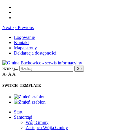
Next ›
‹ Previous
Logowanie
Kontakt
Mapa strony
Deklaracja dostępności
Szukaj...
Go
A-
A
A+
SWITCH_TEMPLATE
Start
Samorząd
Wójt Gminy
Zastępca Wójta Gminy