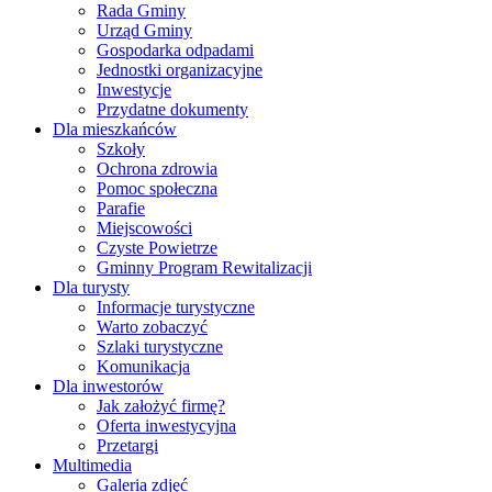
Rada Gminy
Urząd Gminy
Gospodarka odpadami
Jednostki organizacyjne
Inwestycje
Przydatne dokumenty
Dla mieszkańców
Szkoły
Ochrona zdrowia
Pomoc społeczna
Parafie
Miejscowości
Czyste Powietrze
Gminny Program Rewitalizacji
Dla turysty
Informacje turystyczne
Warto zobaczyć
Szlaki turystyczne
Komunikacja
Dla inwestorów
Jak założyć firmę?
Oferta inwestycyjna
Przetargi
Multimedia
Galeria zdjęć