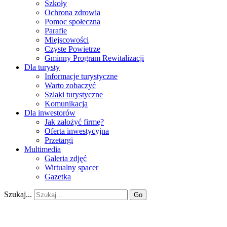
Szkoły
Ochrona zdrowia
Pomoc społeczna
Parafie
Miejscowości
Czyste Powietrze
Gminny Program Rewitalizacji
Dla turysty
Informacje turystyczne
Warto zobaczyć
Szlaki turystyczne
Komunikacja
Dla inwestorów
Jak założyć firmę?
Oferta inwestycyjna
Przetargi
Multimedia
Galeria zdjęć
Wirtualny spacer
Gazetka
Szukaj...
Go