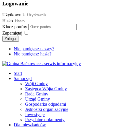
Logowanie
Użytkownik
Hasło
Klucz poufny
Zapamiętaj
Zaloguj
Nie pamiętasz nazwy?
Nie pamiętasz hasła?
Start
Samorząd
Wójt Gminy
Zastępca Wójta Gminy
Rada Gminy
Urząd Gminy
Gospodarka odpadami
Jednostki organizacyjne
Inwestycje
Przydatne dokumenty
Dla mieszkańców