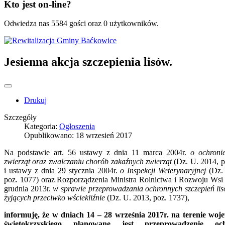
Kto jest on-line?
Odwiedza nas 5584 gości oraz 0 użytkowników.
Jesienna akcja szczepienia lisów.
Drukuj
Szczegóły
Kategoria:
Ogłoszenia
Opublikowano: 18 wrzesień 2017
Na podstawie art. 56 ustawy z dnia 11 marca 2004r.
o ochroni
zwierząt oraz zwalczaniu chorób zakaźnych zwierząt
(Dz. U. 2014, p
i ustawy z dnia 29 stycznia 2004r.
o Inspekcji Weterynaryjnej
(Dz. 
poz. 1077) oraz Rozporządzenia Ministra Rolnictwa i Rozwoju Wsi 
grudnia 2013r.
w sprawie przeprowadzania ochronnych szczepień li
żyjących przeciwko wściekliźnie
(Dz. U. 2013, poz. 1737),
informuję, że w dniach 14 – 28 września 2017r. na terenie wo
świętokrzyskiego planowane jest przeprowadzenie och