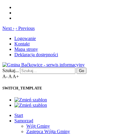
Next ›
‹ Previous
Logowanie
Kontakt
Mapa strony
Deklaracja dostępności
Szukaj...
Go
A-
A
A+
SWITCH_TEMPLATE
Start
Samorząd
Wójt Gminy
Zastępca Wójta Gminy