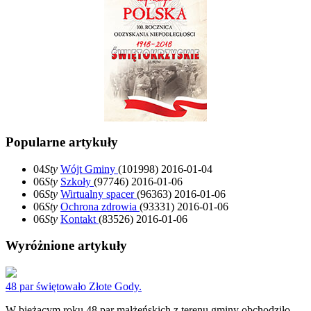
Popularne artykuły
04
Sty
Wójt Gminy
(101998)
2016-01-04
06
Sty
Szkoły
(97746)
2016-01-06
06
Sty
Wirtualny spacer
(96363)
2016-01-06
06
Sty
Ochrona zdrowia
(93331)
2016-01-06
06
Sty
Kontakt
(83526)
2016-01-06
Wyróżnione artykuły
48 par świętowało Złote Gody.
W bieżącym roku 48 par małżeńskich z terenu gminy obchodziło