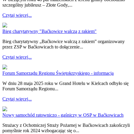
szczególny jubileusz – Złote Gody,...
Czytaj więcej...
Bieg charytatywny "Baćkowice walczą z rakiem"
Bieg charytatywny „Baćkowice walczą z rakiem” organizowany
przez ZSP w Baćkowicach to dołączenie...
Czytaj więcej...
Forum Samorządu Regionu Świętokrzyskiego - informacja
W dniu 28 maja 2025 roku w Grand Hotelu w Kielcach odbyło się
Forum Samorządu Regionu...
Czytaj więcej...
Nowy samochód ratowniczo - gaśniczy w OSP w Baćkowicach
Strażacy z Ochotniczej Straży Pożarnej w Baćkowicach zakończyli
pomyślnie rok 2024 wzbogacając się o...