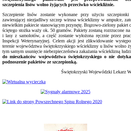
szczepienia lisów wolno żyjących przeciwko wściekliźnie.
Szczepienie lisów zostanie wykonane przy użyciu szczepionki 
zawierającej niezjadliwy szczep wirusa wścieklizny w ampułce, zat
niewielkim pakiecie stanowiącym przynętę. Brązowo-zielony pakiet o
ściętego stożka waży ok. 50 gramów. Pakiety zostaną rozrzucone na 
i lasy z samolotów, a część zostanie wyłożona ręcznie przez pr
Inspekcji Weterynaryjnej. Celem akcji jest zlikwidowanie występ
terenie województwa świętokrzyskiego wścieklizny u lisów wolno ży
tym samym usunięcie niebezpieczeństwa zakażania wścieklizną ludz
do mieszkańców województwa świętokrzyskiego o nie dotykan
podnoszenie pakietów ze szczepionką.
Świętokrzyski Wojewódzki Lekarz We