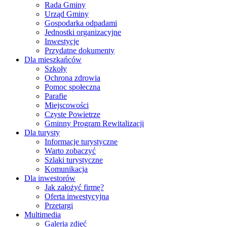
Rada Gminy
Urząd Gminy
Gospodarka odpadami
Jednostki organizacyjne
Inwestycje
Przydatne dokumenty
Dla mieszkańców
Szkoły
Ochrona zdrowia
Pomoc społeczna
Parafie
Miejscowości
Czyste Powietrze
Gminny Program Rewitalizacji
Dla turysty
Informacje turystyczne
Warto zobaczyć
Szlaki turystyczne
Komunikacja
Dla inwestorów
Jak założyć firmę?
Oferta inwestycyjna
Przetargi
Multimedia
Galeria zdjęć