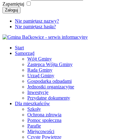
Zapamiętaj
Zaloguj
Nie pamiętasz nazwy?
Nie pamiętasz hasła?
Start
Samorząd
Wójt Gminy
Zastępca Wójta Gminy
Rada Gminy
Urząd Gminy
Gospodarka odpadami
Jednostki organizacyjne
Inwestycje
Przydatne dokumenty
Dla mieszkańców
Szkoły
Ochrona zdrowia
Pomoc społeczna
Parafie
Miejscowości
Czyste Powietrze