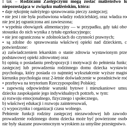
I tak –
Rodzicami Zastępczymi mogą zostać małżeństwo l
niepozostająca w związku małżeńskim, która:
• daje rękojmię należytego sprawowania pieczy zastępczej;
• nie jest i nie była pozbawiona władzy rodzicielskiej, oraz władza ro
nie jest jej ograniczona ani zawieszona;
• wypełnia obowiązek alimentacyjny — w przypadku, gdy taki ob
stosunku do nich wynika z tytułu egzekucyjnego;
• nie jest ograniczona w zdolnościach do czynności prawnych;
• są zdolne do sprawowania właściwej opieki nad dzieckiem, c
potwierdzone:
a) zaświadczeniem lekarskim o stanie zdrowia wystawionym prze
podstawowej opieki zdrowotnej oraz
b) opinią o posiadaniu predyspozycji i motywacji do pełnienia funkc
zastępczej lub prowadzenia rodzinnego domu dziecka wystawi
psychologa, który posiada co najmniej wykształcenie wyższe magist
kierunku psychologia oraz 2-letnie doświadczenie w poradnictwie ro
• przebywa na terytorium Rzeczypospolitej Polskiej;
• zapewnią odpowiednie warunki bytowe i mieszkaniowe umożl
dziecku zaspokajanie jego indywidualnych potrzeb, w tym:
a) rozwoju emocjonalnego, fizycznego i społecznego,
b) właściwej edukacji i rozwoju zainteresowań,
c) wypoczynku i organizacji czasu wolnego.
Pełnienie funkcji rodziny zastępczej niezawodowej lub zawod
prowadzenie rodzinnego domu dziecka może być powierzone osob
nie były skazane prawomocnym wyrokiem za umyślne przestępstwo.