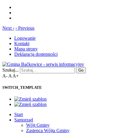
Next ›
‹ Previous
Logowanie
Kontakt
Mapa strony
Deklaracja dostępności
Szukaj...
Go
A-
A
A+
SWITCH_TEMPLATE
Start
Samorząd
Wójt Gminy
Zastępca Wójta Gminy