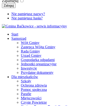
Zapamiętaj
Zaloguj
Nie pamiętasz nazwy?
Nie pamiętasz hasła?
Start
Samorząd
Wójt Gminy
Zastępca Wójta Gminy
Rada Gminy
Urząd Gminy
Gospodarka odpadami
Jednostki organizacyjne
Inwestycje
Przydatne dokumenty
Dla mieszkańców
Szkoły
Ochrona zdrowia
Pomoc społeczna
Parafie
Miejscowości
Czyste Powietrze