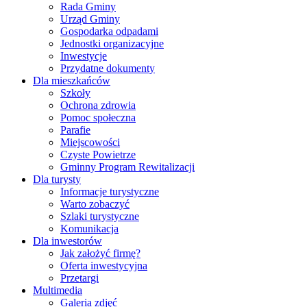
Rada Gminy
Urząd Gminy
Gospodarka odpadami
Jednostki organizacyjne
Inwestycje
Przydatne dokumenty
Dla mieszkańców
Szkoły
Ochrona zdrowia
Pomoc społeczna
Parafie
Miejscowości
Czyste Powietrze
Gminny Program Rewitalizacji
Dla turysty
Informacje turystyczne
Warto zobaczyć
Szlaki turystyczne
Komunikacja
Dla inwestorów
Jak założyć firmę?
Oferta inwestycyjna
Przetargi
Multimedia
Galeria zdjęć