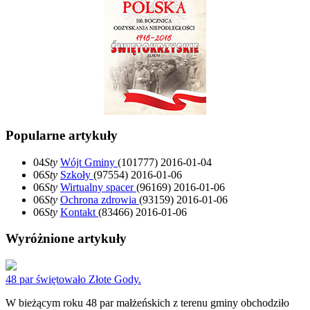
Popularne artykuły
04
Sty
Wójt Gminy
(101777)
2016-01-04
06
Sty
Szkoły
(97554)
2016-01-06
06
Sty
Wirtualny spacer
(96169)
2016-01-06
06
Sty
Ochrona zdrowia
(93159)
2016-01-06
06
Sty
Kontakt
(83466)
2016-01-06
Wyróżnione artykuły
48 par świętowało Złote Gody.
W bieżącym roku 48 par małżeńskich z terenu gminy obchodziło