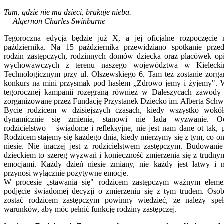
Tam, gdzie nie ma dzieci, brakuje nieba.
— Algernon Charles Swinburne
Tegoroczna edycja będzie już X, a jej oficjalne rozpoczęcie 
października. Na 15 października przewidziano spotkanie przeds
rodzin zastępczych, rodzinnych domów dziecka oraz placówek op
wychowawczych z terenu naszego województwa w Kieleck
Technologicznym przy ul. Olszewskiego 6. Tam też zostanie zorg
konkurs na mini przysmak pod hasłem „Zdrowo jemy i żyjemy".
tegorocznej kampanii rozegraną również w Daleszycach zawody
zorganizowane przez Fundację Przystanek Dziecko im. Alberta Schwe
Bycie rodzicem w dzisiejszych czasach, kiedy wszystko wokó
dynamicznie się zmienia, stanowi nie lada wyzwanie. Oc
rodzicielstwo – świadome i refleksyjne, nie jest nam dane ot tak, 
Rodzicem stajemy się każdego dnia, kiedy mierzymy się z tym, co on
niesie. Nie inaczej jest z rodzicielstwem zastępczym. Budowanie 
dzieckiem to szereg wyzwań i konieczność zmierzenia się z trudny
emocjami. Każdy dzień niesie zmiany, nie każdy jest łatwy i 
przynosi wyłącznie pozytywne emocje.
W procesie „stawania się" rodzicem zastępczym ważnym eleme
podjęcie świadomej decyzji o zmierzeniu się z tym trudem. Oso
zostać rodzicem zastępczym powinny wiedzieć, że należy speł
warunków, aby móc pełnić funkcję rodziny zastępczej.